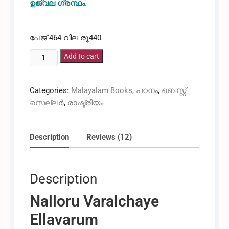
ഉജ്വല ഗ്രന്ഥം.
P Sainath / Sayinath
പേജ് 464 വില രൂ440
നല്ലൊരു
Add to cart
വരൾച്ചയെ
എല്ലാവരും
Categories:
Malayalam Books
,
പഠനം
,
ബെസ്റ്റ്
ഇഷ്ടപ്പെടുമ്പോൾ
സെല്ലർ
,
രാഷ്ട്രീയം
-
പി
സായ്‌നാഥ്
Description
Reviews (12)
quantity
Description
Nalloru Varalchaye
Ellavarum