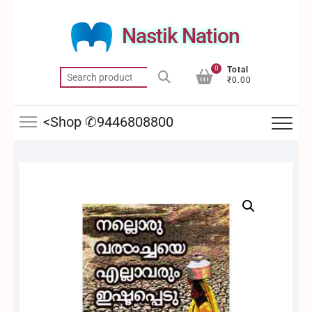
Skip
to
Nastik Nation
content
0
Total
Search
₹0.00
for:
<Shop ✆9446808800