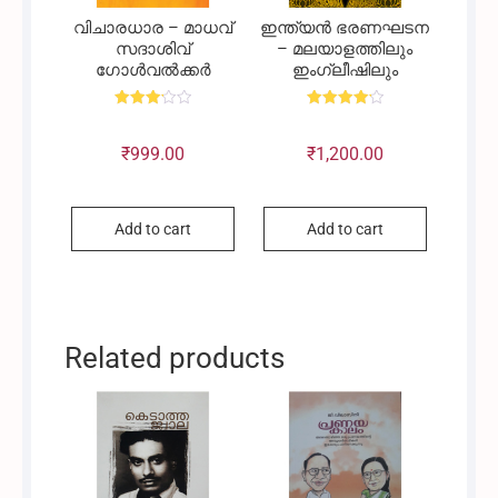
വിചാരധാര – മാധവ്
ഇന്ത്യൻ ഭരണഘടന
സദാശിവ്
– മലയാളത്തിലും
ഗോൾവൽക്കർ
ഇംഗ്ലീഷിലും
Rated
Rated
3.20
4.20
out of
out of 5
₹
999.00
₹
1,200.00
5
Add to cart
Add to cart
Related products