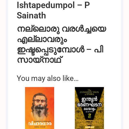
Ishtapedumpol – P
Sainath
നല്ലൊരു വരൾച്ചയെ
എല്ലാവരും
ഇഷ്ടപ്പെടുമ്പോൾ –
പി
സായ്‌നാഥ്
You may also like…