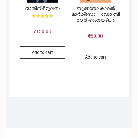
ജാതിനിർമൂലനം
ബുദ്ധനോ കാറൽ
മാർക്‌സോ – ഡോ ബി
ആർ അംബേദ്കർ
Rated
5.00
out of 5
₹
150.00
₹
50.00
Add to cart
Add to cart