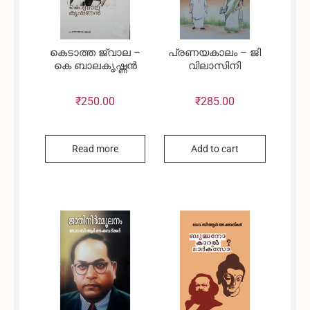
കെടാത്ത ജ്വാല –
പ്രണയകാലം – ജി
കെ ബാലകൃഷ്ണൻ
വിലാസിനി
₹
250.00
₹
285.00
Read more
Add to cart