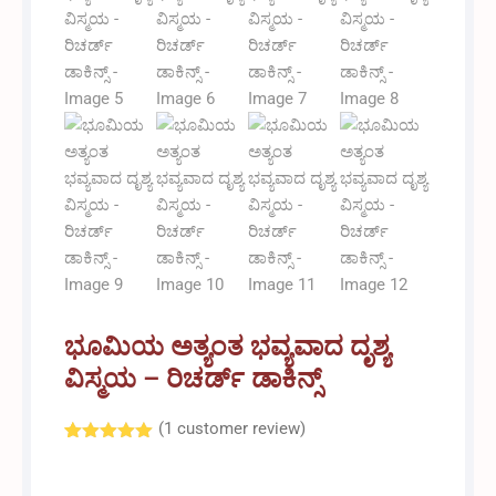
ಭೂಮಿಯ ಅತ್ಯಂತ ಭವ್ಯವಾದ ದೃಶ್ಯ
ವಿಸ್ಮಯ – ರಿಚರ್ಡ್ ಡಾಕಿನ್ಸ್
(
1
customer review)
Rated
1
5.00
out of 5
based on