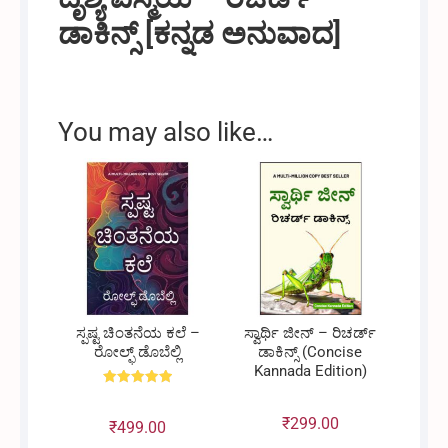
ಡಾಕಿನ್ಸ್ [ಕನ್ನಡ ಅನುವಾದ]
You may also like…
ಸ್ಪಷ್ಟ ಚಿಂತನೆಯ ಕಲೆ –
ಸ್ವಾರ್ಥಿ ಜೀನ್ – ರಿಚರ್ಡ್
ರೋಲ್ಫ್ ಡೊಬೆಲ್ಲಿ
ಡಾಕಿನ್ಸ್ (Concise
Kannada Edition)
Rated
5.00
out of 5
₹
299.00
₹
499.00