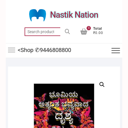
Skip
to
Nastik Nation
content
0
Total
Search
₹0.00
for:
<Shop ✆9446808800