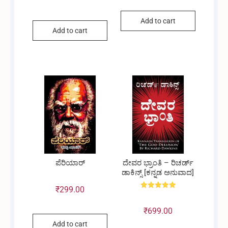
Add to cart
Add to cart
price
price
was:
is:
₹2,568.00.
₹2,500.00.
ಪೆರಿಯಾರ್
ದೇವರ ಭ್ರಾಂತಿ – ರಿಚರ್ಡ್
ಡಾಕಿನ್ಸ್ [ಕನ್ನಡ ಅನುವಾದ]
₹
299.00
Rated
5.00
out of 5
₹
699.00
Add to cart