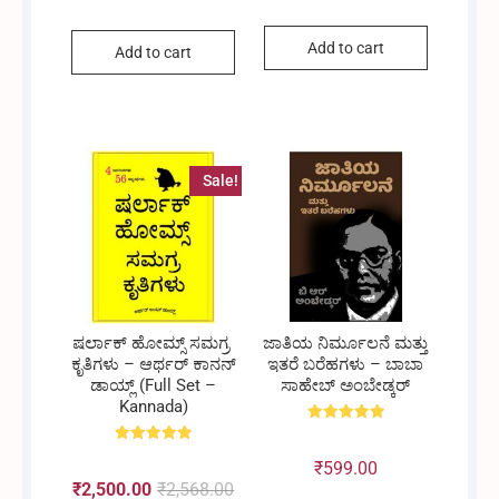
Add to cart
Add to cart
Sale!
ಷರ್ಲಾಕ್ ಹೋಮ್ಸ್ ಸಮಗ್ರ
ಜಾತಿಯ ನಿರ್ಮೂಲನೆ ಮತ್ತು
ಕೃತಿಗಳು – ಆರ್ಥರ್ ಕಾನನ್
ಇತರೆ ಬರೆಹಗಳು – ಬಾಬಾ
ಡಾಯ್ಲ್ (Full Set –
ಸಾಹೇಬ್ ಅಂಬೇಡ್ಕರ್
Kannada)
Rated
5.00
Rated
out of 5
₹
599.00
5.00
out of 5
₹
2,500.00
₹
2,568.00
Original
Current