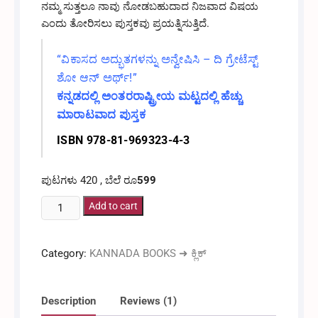
ನಮ್ಮ ಸುತ್ತಲೂ ನಾವು ನೋಡಬಹುದಾದ ನಿಜವಾದ ವಿಷಯ
ಎಂದು ತೋರಿಸಲು ಪುಸ್ತಕವು ಪ್ರಯತ್ನಿಸುತ್ತಿದೆ.
“ವಿಕಾಸದ ಅದ್ಭುತಗಳನ್ನು ಅನ್ವೇಷಿಸಿ – ದಿ ಗ್ರೇಟೆಸ್ಟ್
ಶೋ ಆನ್ ಅರ್ಥ್!”
ಕನ್ನಡದಲ್ಲಿ ಅಂತರರಾಷ್ಟ್ರೀಯ ಮಟ್ಟದಲ್ಲಿ ಹೆಚ್ಚು
ಮಾರಾಟವಾದ ಪುಸ್ತಕ
ISBN 978-81-969323-4-3
ಪುಟಗಳು 420 , ಬೆಲೆ ರೂ
599
ಭೂಮಿಯ
Add to cart
ಅತ್ಯಂತ
ಭವ್ಯವಾದ
Category:
KANNADA BOOKS ➜ ಕ್ಲಿಕ್
ದೃಶ್ಯ
ವಿಸ್ಮಯ
-
Description
Reviews (1)
ರಿಚರ್ಡ್