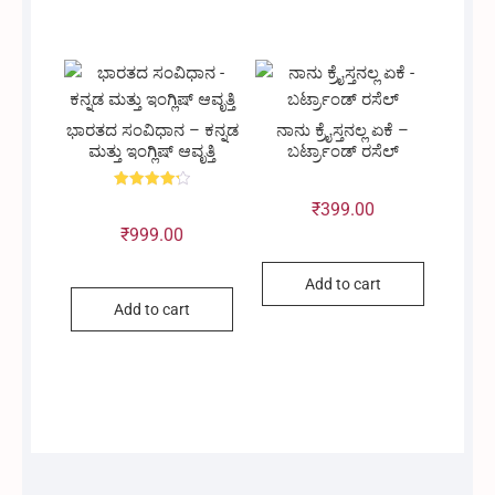
was:
is:
₹662.00.
₹599.00.
ಭಾರತದ ಸಂವಿಧಾನ – ಕನ್ನಡ
ನಾನು ಕ್ರೈಸ್ತನಲ್ಲ ಏಕೆ –
ಮತ್ತು ಇಂಗ್ಲಿಷ್ ಆವೃತ್ತಿ
ಬರ್ಟ್ರಾಂಡ್ ರಸೆಲ್
Rated
₹
399.00
4.25
out of 5
₹
999.00
Add to cart
Add to cart