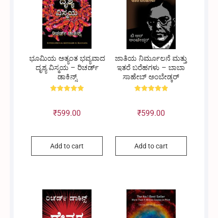
ಭೂಮಿಯ ಅತ್ಯಂತ ಭವ್ಯವಾದ
ಜಾತಿಯ ನಿರ್ಮೂಲನೆ ಮತ್ತು
ದೃಶ್ಯ ವಿಸ್ಮಯ – ರಿಚರ್ಡ್
ಇತರೆ ಬರೆಹಗಳು – ಬಾಬಾ
ಡಾಕಿನ್ಸ್
ಸಾಹೇಬ್ ಅಂಬೇಡ್ಕರ್
Rated
Rated
5.00
5.00
out of 5
out of 5
₹
599.00
₹
599.00
Add to cart
Add to cart