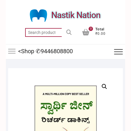
Skip
to
Nastik Nation
content
0
Total
Search
₹0.00
for:
<Shop ✆9446808800