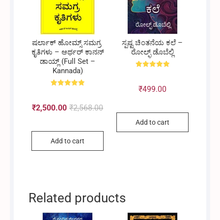
ಷರ್ಲಾಕ್ ಹೋಮ್ಸ್ ಸಮಗ್ರ
ಸ್ಪಷ್ಟ ಚಿಂತನೆಯ ಕಲೆ –
ಕೃತಿಗಳು – ಆರ್ಥರ್ ಕಾನನ್
ರೋಲ್ಫ್ ಡೊಬೆಲ್ಲಿ
ಡಾಯ್ಲ್ (Full Set –
Kannada)
Rated
5.00
out of 5
₹
499.00
Rated
5.00
out of 5
₹
2,500.00
₹
2,568.00
Original
Current
Add to cart
Add to cart
price
price
was:
is:
Related products
₹2,568.00.
₹2,500.00.