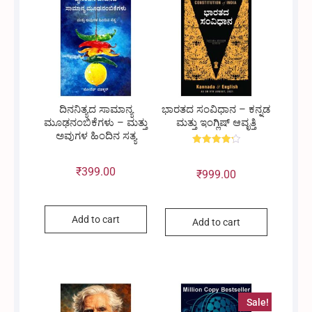
ದಿನನಿತ್ಯದ ಸಾಮಾನ್ಯ
ಭಾರತದ ಸಂವಿಧಾನ – ಕನ್ನಡ
ಮೂಢನಂಬಿಕೆಗಳು – ಮತ್ತು
ಮತ್ತು ಇಂಗ್ಲಿಷ್ ಆವೃತ್ತಿ
ಅವುಗಳ ಹಿಂದಿನ ಸತ್ಯ
Rated
4.25
out of 5
₹
399.00
₹
999.00
Add to cart
Add to cart
Sale!