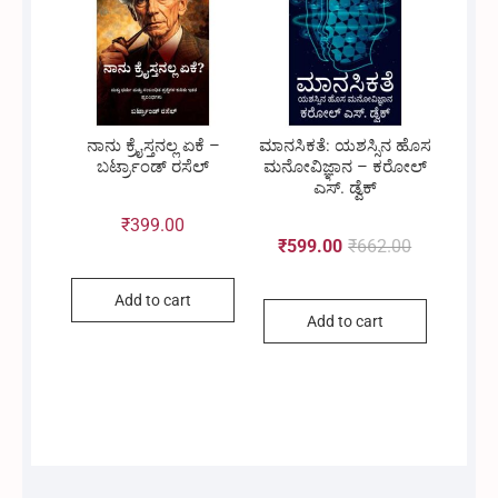
ನಾನು ಕ್ರೈಸ್ತನಲ್ಲ ಏಕೆ –
ಮಾನಸಿಕತೆ: ಯಶಸ್ಸಿನ ಹೊಸ
ಬರ್ಟ್ರಾಂಡ್ ರಸೆಲ್
ಮನೋವಿಜ್ಞಾನ – ಕರೋಲ್
ಎಸ್. ಡ್ವೆಕ್
₹
399.00
₹
599.00
₹
662.00
Original
Current
Add to cart
Add to cart
price
price
was:
is:
₹662.00.
₹599.00.