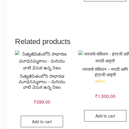
Related products
भारताचे संविधान – मराठी आणि
इंग्रजी आवृत्ती
నిత్యజీవితంలోని సాధారణ
మూఢనమ్మకాలు – మరియు
వాటి వెనుక ఉన్న నిజం
Rated
5.00
out of 5
₹
1,500.00
₹
399.00
Add to cart
Add to cart