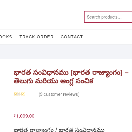
OOKS
TRACK ORDER
CONTACT
భారత సంవిధానము [భారత రాజ్యాంగం] –
తెలుగు మరియు ఆంగ్ల సంచిక
(
3
customer reviews)
Rated
3
5.00
out of 5
based on
customer
₹
1,099.00
ratings
భారత రాజ్యాంగం / భారత సంవిధానము