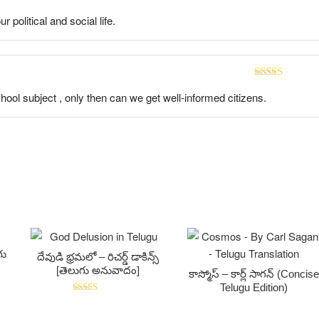
Rated
5
out
r political and social life.
of 5
Rated
5
out
hool subject , only then can we get well-informed citizens.
of 5
దేవుడి భ్రమలో – రిచర్డ్ డాకిన్స్
[తెలుగు అనువాదం]
కాస్మోస్ – కార్ల్ సాగన్ (Concis
Telugu Edition)
Rated
5.00
out of 5