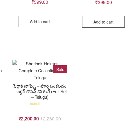
₹
599.00
₹
299.00
Add to cart
Add to cart
Sale!
షెర్లాక్ హోమ్స్ – పూర్తి సంకలనం
– ఆర్థర్ కోనన్ డోయల్ (Full Set
– Telugu)
Rated
5.00
out of 5
₹
2,200.00
₹
2,260.00
Original
Current