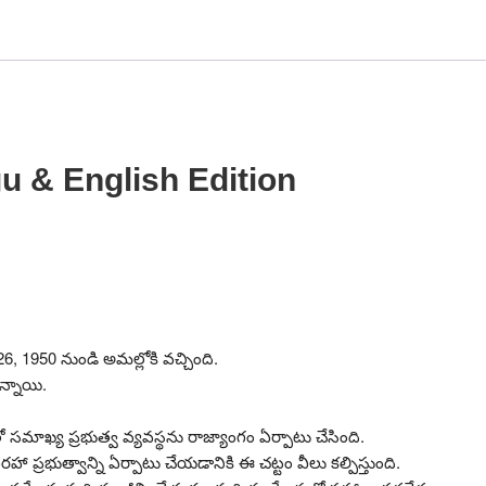
మరియు
ఆంగ్ల
సంచిక
quantity
gu & English Edition
1950 నుండి అమల్లోకి వచ్చింది.
ఉన్నాయి.
లతో సమాఖ్య ప్రభుత్వ వ్యవస్థను రాజ్యాంగం ఏర్పాటు చేసింది.
తరహా ప్రభుత్వాన్ని ఏర్పాటు చేయడానికి ఈ చట్టం వీలు కల్పిస్తుంది.