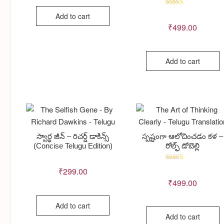
Rated
Add to cart
5.00
out of 5
₹
499.00
Add to cart
స్వార్థ జీన్ – రిచర్డ్ డాకిన్స్
స్పష్టంగా ఆలోచించడం కళ –
(Concise Telugu Edition)
రోల్ఫ్ డోబెల్లి
Rated
₹
299.00
5.00
out of 5
₹
499.00
Add to cart
Add to cart