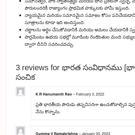
సమానత్వం, వాక్ స్వాతంత్ర్యం మరియు భావ ప్రకటనా స్వేచ్ఛ,
పౌరులందరికీ రాజ్యాంగం ప్రాథమిక హక్కులకు హామీ ఇస్తుంది.
న్యాయమైన మరియు సమానమైన సమాజం కోసం పనిచేయడానికి ప్రభు
సూత్రాలను కూడా ఇది అందిస్తుంది.
చట్టాలను అర్థం చేసుకోవడానికి మరియు అమలు చేయడానికి స్వత
పార్లమెంటు ఉభయ సభల్లో మూడింట రెండొంతుల మంది సభ్యు
ద్వారా దీనిని సవరించవచ్చు.
3 reviews for
భారత సంవిధానము [భార
సంచిక
K R Hanumanth Rao
–
February 3, 2022
ప్రతి భారతీయ పౌరుడు తప్పనిసరిగా ఉంచుకోవాల్సిన పుస్
నేను కొన్నాను.
Gumma V Ramakrishna
–
January 30, 2023