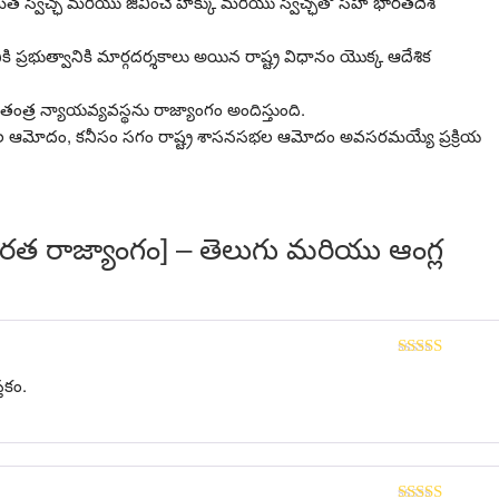
 మత స్వేచ్ఛ మరియు జీవించే హక్కు మరియు స్వేచ్ఛతో సహా భారతదేశ
త్వానికి మార్గదర్శకాలు అయిన రాష్ట్ర విధానం యొక్క ఆదేశిక
ంత్ర న్యాయవ్యవస్థను రాజ్యాంగం అందిస్తుంది.
ల ఆమోదం, కనీసం సగం రాష్ట్ర శాసనసభల ఆమోదం అవసరమయ్యే ప్రక్రియ
త రాజ్యాంగం] – తెలుగు మరియు ఆంగ్ల
Rated
5
out
తకం.
of 5