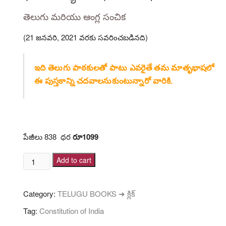
తెలుగు మరియు ఆంగ్ల సంచిక
(21 జనవరి, 2021 వరకు సవరించబడినది)
ఇది తెలుగు పాఠకులతో పాటు ఎవరైతే తమ మాతృభాషలో
ఈ పుస్తకాన్ని చదవాలనుకుంటున్నారో వారికి.
Constitution of India – Telugu
పేజీలు 838 ధర
రూ1099
భారత
Add to cart
సంవిధానము
[భారత
Category:
TELUGU BOOKS ➜ క్లిక్
రాజ్యాంగం]
-
Tag:
Constitution of India
తెలుగు