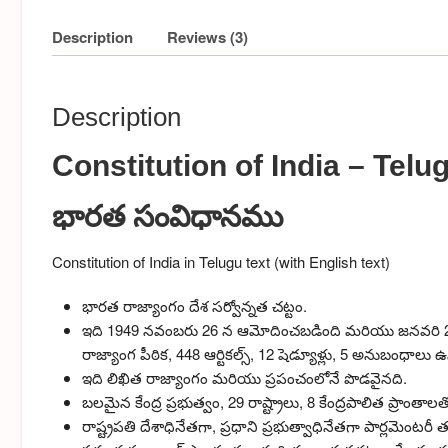
Description
Reviews (3)
Description
Constitution of India – Telu
భారత సంవిధానము
Constitution of India in Telugu text (with English text)
భారత రాజ్యాంగం దేశ సర్వోన్నత చట్టం.
ఇది 1949 నవంబరు 26 న ఆమోదించబడింది మరియు జనవరి 26, 
రాజ్యాంగ పీఠిక, 448 ఆర్టికల్స్, 12 షెడ్యూళ్లు, 5 అనుబంధాలు 
ఇది లిఖిత రాజ్యాంగం మరియు ప్రపంచంలోనే పొడవైనది.
బలమైన కేంద్ర ప్రభుత్వం, 29 రాష్ట్రాలు, 8 కేంద్రపాలిత ప్రాంతా
రాష్ట్రపతి దేశాధినేతగా, ప్రధాని ప్రభుత్వాధినేతగా పార్లమెంటరీ 