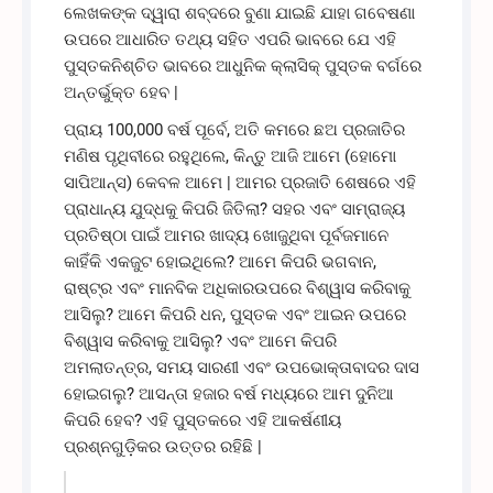
ଲେଖକଙ୍କ ଦ୍ୱାରା ଶବ୍ଦରେ ବୁଣା ଯାଇଛି ଯାହା ଗବେଷଣା
ଉପରେ ଆଧାରିତ ତଥ୍ୟ ସହିତ ଏପରି ଭାବରେ ଯେ ଏହି
ପୁସ୍ତକନିଶ୍ଚିତ ଭାବରେ ଆଧୁନିକ କ୍ଲାସିକ୍ ପୁସ୍ତକ ବର୍ଗରେ
ଅନ୍ତର୍ଭୁକ୍ତ ହେବ |
ପ୍ରାୟ 100,000 ବର୍ଷ ପୂର୍ବେ, ଅତି କମରେ ଛଅ ପ୍ରଜାତିର
ମଣିଷ ପୃଥିବୀରେ ରହୁଥିଲେ, କିନ୍ତୁ ଆଜି ଆମେ (ହୋମୋ
ସାପିଆନ୍ସ) କେବଳ ଆମେ | ଆମର ପ୍ରଜାତି ଶେଷରେ ଏହି
ପ୍ରାଧାନ୍ୟ ଯୁଦ୍ଧକୁ କିପରି ଜିତିଲା? ସହର ଏବଂ ସାମ୍ରାଜ୍ୟ
ପ୍ରତିଷ୍ଠା ପାଇଁ ଆମର ଖାଦ୍ୟ ଖୋଜୁଥିବା ପୂର୍ବଜମାନେ
କାହିଁକି ଏକଜୁଟ ହୋଇଥିଲେ? ଆମେ କିପରି ଭଗବାନ,
ରାଷ୍ଟ୍ର ଏବଂ ମାନବିକ ଅଧିକାରଉପରେ ବିଶ୍ୱାସ କରିବାକୁ
ଆସିଲୁ? ଆମେ କିପରି ଧନ, ପୁସ୍ତକ ଏବଂ ଆଇନ ଉପରେ
ବିଶ୍ୱାସ କରିବାକୁ ଆସିଲୁ? ଏବଂ ଆମେ କିପରି
ଅମଲାତନ୍ତ୍ର, ସମୟ ସାରଣୀ ଏବଂ ଉପଭୋକ୍ତାବାଦର ଦାସ
ହୋଇଗଲୁ? ଆସନ୍ତା ହଜାର ବର୍ଷ ମଧ୍ୟରେ ଆମ ଦୁନିଆ
କିପରି ହେବ? ଏହି ପୁସ୍ତକରେ ଏହି ଆକର୍ଷଣୀୟ
ପ୍ରଶ୍ନଗୁଡ଼ିକର ଉତ୍ତର ରହିଛି |