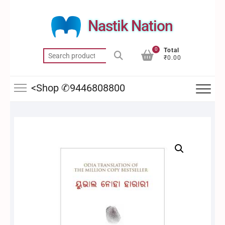
Skip
to
Nastik Nation
content
0
Total
Search
₹0.00
for:
<Shop ✆9446808800