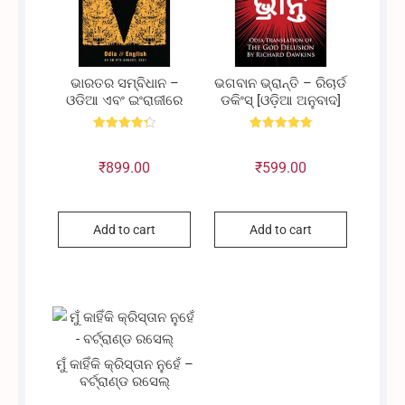
ଭାରତର ସମ୍ବିଧାନ –
ଭଗବାନ ଭ୍ରାନ୍ତି – ରିଚାର୍ଡ
ଓଡିଆ ଏବଂ ଇଂରାଜୀରେ
ଡକିଂସ୍ [ଓଡ଼ିଆ ଅନୁବାଦ]
Rated
Rated
4.33
5.00
out of 5
out of 5
₹
899.00
₹
599.00
Add to cart
Add to cart
ମୁଁ କାହିଁକି କ୍ରିସ୍ତାନ ନୁହେଁ –
ବର୍ଟ୍ରାଣ୍ଡ ରସେଲ୍