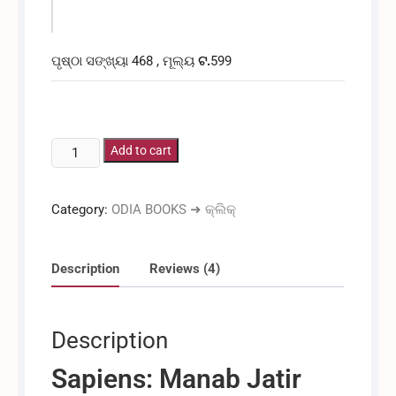
ପୃଷ୍ଠା ସଙ୍ଖ୍ୟା 468 , ମୂଲ୍ୟ
ଟ.
599
ସେପିଆନ୍ସ:
Add to cart
ମାନବ
ଜାତିର
Category:
ODIA BOOKS ➜ କ୍ଲିକ୍
ସଂକ୍ଷିପ୍ତ
ଇତିହାସ
[ଓଡ଼ିଆ
Description
Reviews (4)
ଅନୁବାଦ]
quantity
Description
Sapiens: Manab Jatir