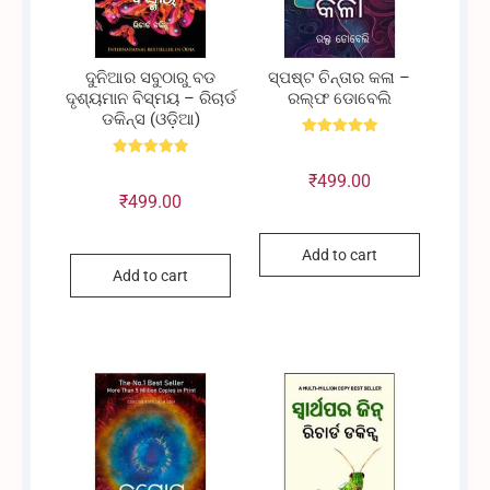
ଦୁନିଆର ସବୁଠାରୁ ବଡ
ସ୍ପଷ୍ଟ ଚିନ୍ତାର କଳା –
ଦୃଶ୍ୟମାନ ବିସ୍ମୟ – ରିଚାର୍ଡ
ରଲ୍ଫ ଡୋବେଲି
ଡକିନ୍ସ (ଓଡ଼ିଆ)
Rated
5.00
Rated
out of 5
₹
499.00
5.00
out of 5
₹
499.00
Add to cart
Add to cart