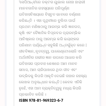
‘ସେପିଆନ୍ସ’ରେ ଡକ୍ଟର ୟୁଭାଲ ନୋହା ହାରାରୀ
ମାନବଜାତିର ରହସ୍ୟରେ ପରିପୂର୍ଣ୍ଣ
ଇତିହାସବିଷୟରେ ବିସ୍ତୃତ ଭାବରେ ବର୍ଣ୍ଣନା
କରିଛନ୍ତି । ଏହା ପୃଥିବୀରେ ବୁଲିବା ପାଇଁ
ପ୍ରଥମ ମଣିଷଠାରୁ ଆରମ୍ଭ କରି ଜ୍ଞାନଗତ,
କୃଷି ଏବଂ ବୈଜ୍ଞାନିକ ବିପ୍ଳବର ପ୍ରାରମ୍ଭିକ
ଆବିଷ୍କାର ଠାରୁ ଆରମ୍ଭ କରି ଭୟଙ୍କର
ପରିଣାମ ପର୍ଯ୍ୟନ୍ତ ସବୁକିଛି ଅନ୍ତର୍ଭୁକ୍ତ କରେ |
ଜୀବବିଜ୍ଞାନ, ନୃତତ୍ତ୍ୱ, ପାଲେଣ୍ଟୋଲୋଜି ଏବଂ
ଅର୍ଥନୀତିର ଗଭୀର ଜ୍ଞାନ ଉପରେ ଆଧାର କରି
ଇତିହାସର ପ୍ରବାହ ଶେଷରେ ଆମ ମାନବ
ସମାଜ, ଆମ ଚାରିପାଖରେ ଥିବା ଜୀବ ଏବଂ
ଉଦ୍ଭିଦକୁ କିପରି ଆକୃତି ଦେଇଛି ତାହାର ରହସ୍ୟ
ଲେଖକ ଅନୁସନ୍ଧାନ କରନ୍ତି | କେବଳ ଏତିକି
ନୁହେଁ, ଏହା ଆମ ବ୍ୟକ୍ତିତ୍ୱକୁ ମଧ୍ୟ କିପରି
ପ୍ରଭାବିତ କରିଛି ।
ISBN 978-81-969323-6-7