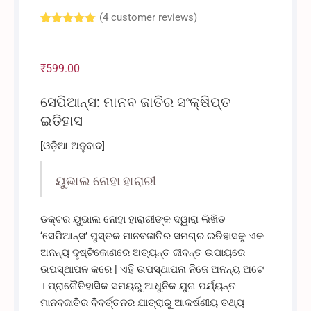
(
4
customer reviews)
Rated
4
5.00
out of 5
based on
customer
₹
599.00
ratings
ସେପିଆନ୍ସ: ମାନବ ଜାତିର ସଂକ୍ଷିପ୍ତ
ଇତିହାସ
[ଓଡ଼ିଆ ଅନୁବାଦ]
ୟୁଭାଲ ନୋହା ହାରାରୀ
ଡକ୍ଟର ୟୁଭାଲ ନୋହା ହାରାରୀଙ୍କ ଦ୍ୱାରା ଲିଖିତ
‘ସେପିଆନ୍ସ’ ପୁସ୍ତକ ମାନବଜାତିର ସମଗ୍ର ଇତିହାସକୁ ଏକ
ଅନନ୍ୟ ଦୃଷ୍ଟିକୋଣରେ ଅତ୍ୟନ୍ତ ଜୀବନ୍ତ ଉପାୟରେ
ଉପସ୍ଥାପନ କରେ | ଏହି ଉପସ୍ଥାପନା ନିଜେ ଅନନ୍ୟ ଅଟେ
। ପ୍ରାଗୈତିହାସିକ ସମୟରୁ ଆଧୁନିକ ଯୁଗ ପର୍ଯ୍ୟନ୍ତ
ମାନବଜାତିର ବିବର୍ତ୍ତନର ଯାତ୍ରାରୁ ଆକର୍ଷଣୀୟ ତଥ୍ୟ