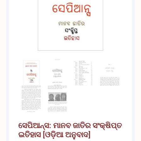
ସେପିଆନ୍ସ: ମାନବ ଜାତିର ସଂକ୍ଷିପ୍ତ
ଇତିହାସ [ଓଡ଼ିଆ ଅନୁବାଦ]