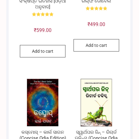
ସଂକ୍ଷିପ୍ତ ଇତିହାସ [ଓଡ଼ିଆ
ରଲ୍ଫ ଡୋବେଲି
ଅନୁବାଦ]
Rated
5.00
Rated
out of 5
₹
499.00
5.00
out of 5
₹
599.00
Add to cart
Add to cart
କସ୍ମୋସ୍ – କାର୍ଲ ସାଗନ
ସ୍ୱାର୍ଥପର ଜିନ୍ – ରିଚାର୍ଡ
(Concise Odia Edition)
ଡକିନ୍ସ (Concise Odia