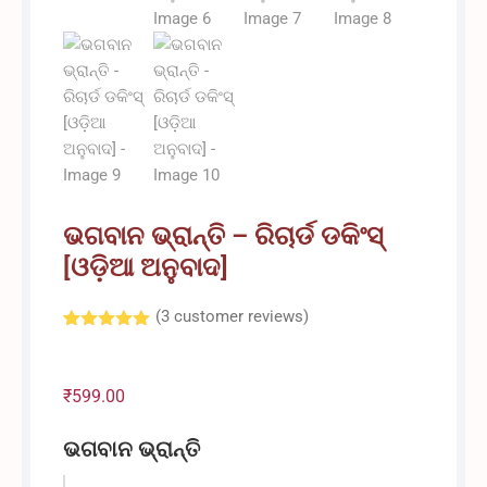
ଭଗବାନ ଭ୍ରାନ୍ତି – ରିଚାର୍ଡ ଡକିଂସ୍
[ଓଡ଼ିଆ ଅନୁବାଦ]
(
3
customer reviews)
Rated
3
5.00
out of 5
based on
customer
₹
599.00
ratings
ଭଗବାନ ଭ୍ରାନ୍ତି