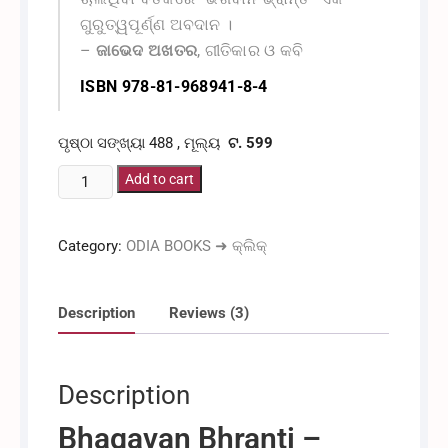
ଗୁରୁତ୍ୱପୂର୍ଣ୍ଣ ଅବଦାନ ।
–
ଜାଭେଦ ଅଖତର
,
ଗୀତିକାର ଓ କବି
ISBN 978-81-968941-8-4
ପୃଷ୍ଠା ସଙ୍ଖ୍ୟା 488 , ମୂଲ୍ୟ
ଟ. 599
ଭଗବାନ
Add to cart
ଭ୍ରାନ୍ତି
-
Category:
ODIA BOOKS ➜ କ୍ଲିକ୍
ରିଚାର୍ଡ
ଡକିଂସ୍
[ଓଡ଼ିଆ
Description
Reviews (3)
ଅନୁବାଦ]
quantity
Description
Bhagavan Bhranti –