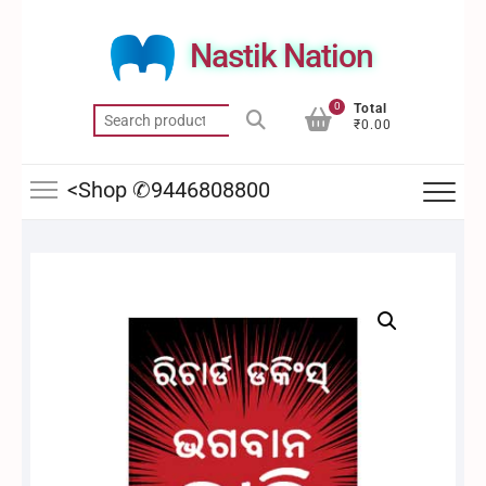
Skip
to
Nastik Nation
content
0
Total
Search
₹0.00
for:
<Shop ✆9446808800