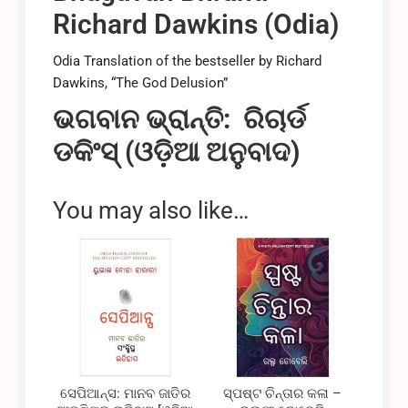
Richard Dawkins (Odia)
Odia Translation of the bestseller by Richard
Dawkins, “The God Delusion”
ଭଗବାନ ଭ୍ରାନ୍ତି:
ରିଚାର୍ଡ
ଡକିଂସ୍ (ଓଡ଼ିଆ ଅନୁବାଦ)
You may also like…
ସେପିଆନ୍ସ: ମାନବ ଜାତିର
ସ୍ପଷ୍ଟ ଚିନ୍ତାର କଳା –