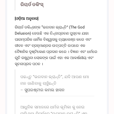
ରିଚାର୍ଡ ଡକିଂସ୍
[ଓଡ଼ିଆ ଅନୁବାଦ]
ରିଚାର୍ଡ ଡକିନ୍ସଙ୍କ “ଭଗବାନ ଭ୍ରାନ୍ତି” (The God
Delusion) ହେଉଛି ଏକ ଚିନ୍ତାପ୍ରବଣ ପୁସ୍ତକ ଯାହା
ପାରମ୍ପରିକ ଧାର୍ମିକ ବିଶ୍ୱାସକୁ ଚ୍ୟାଲେଞ୍ଜ କରେ ଏବଂ
ଜୀବନ ଏବଂ ବ୍ରହ୍ମାଣ୍ଡର ଉତ୍ପତ୍ତି ଉପରେ ଏକ
ବୈଜ୍ଞାନିକ ଦୃଷ୍ଟିକୋଣ ପ୍ରଦାନ କରେ । ବିଜ୍ଞାନ ଏବଂ ଧର୍ମରେ
ରୁଚି ରଖୁଥିବା ଲୋକଙ୍କ ପାଇଁ ଏହା ଏକ ଆକର୍ଷଣୀୟ ଏବଂ
ସୂଚନାପ୍ରଦ ପଠନ ।
ପଢନ୍ତୁ “ଭଗବାନ ଭ୍ରାନ୍ତି”, ଯଦି ଆପଣ ମୋ
ମନ ଜାଣିବାକୁ ଚାହୁଁଛନ୍ତି
–
ସୁପରଷ୍ଟାର କମଲ ହାସନ
ଆଧୁନିକ ସମାଜରେ ଧର୍ମର ଭୂମିକା କୁ ନେଇ
ଚାଲିଥିବା ବିତର୍କରେ “ଭଗବାନ ଭ୍ରାନ୍ତି” ଏକ