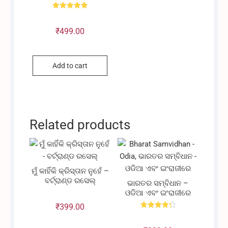
Rated
5.00
out of 5
₹
499.00
Add to cart
Related products
ମୁଁ କାହିଁକି କ୍ରିସ୍ତାନ ନୁହେଁ –
ବର୍ଟ୍ରାଣ୍ଡ ରସେଲ୍
ଭାରତର ସମ୍ବିଧାନ –
ଓଡିଆ ଏବଂ ଇଂରାଜୀରେ
₹
399.00
Rated
4.33
out of 5