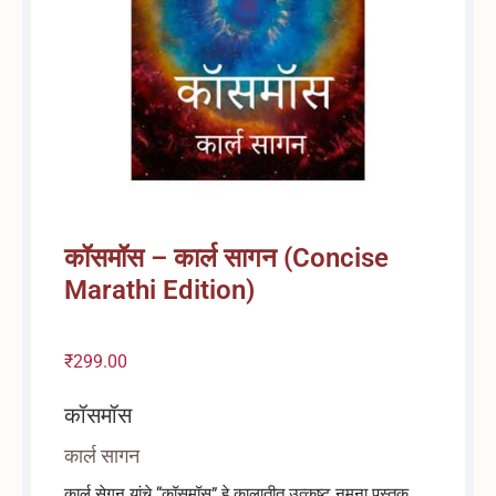
कॉसमॉस – कार्ल सागन (Concise
Marathi Edition)
₹
299.00
कॉसमॉस
कार्ल सागन
कार्ल सेगन यांचे “कॉसमॉस” हे कालातीत उत्कृष्ट नमुना पुस्तक,