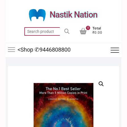
Skip
to
Nastik Nation
content
0
Total
Search
₹0.00
for:
<Shop ✆9446808800