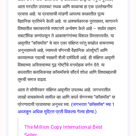
आता मराठीत उपलब्ध! स्थळ आणि काळाचा हा एक उल्लेखनीय
प्रवास आहे. या प्रवासाची मांडणी आपल्या काळातील पूज्य
वैज्ञानिक प्रतिभेने केली आहे. या आश्चर्यकारक पुस्तकात, सागानने
विश्वातील चमत्कारांचे स्पष्टपणे अन्वेषण केले आहे – सर्वात लहान
सबटॉमिक कणांपासून ते आकाशगंगांच्या विशाल विस्तारापर्यंत. या
आवृत्तीत “कॉसमॉस” चे सार एका संक्षिप्त परंतु सखोल वाचनाच्या
अनुभवामध्ये आहे, ज्यामध्ये सॅगनची वैज्ञानिक अंतर्दृष्टी आणि
काव्यात्मक गद्याची स्वाक्षरी शैली दर्शविली आहे. ही संक्षिप्त आवृत्ती
विश्वाच्या अस्तित्वाच्या गूढ गोष्टींचे मनमोहक वर्णन देते. या
कालातीत क्लासिकसह कॉसमॉसचे सौंदर्य शोधा आणि विश्वाबद्दलची
तुमची समज वाढवा.
आता ते सोयीस्कर संक्षिप्त आवृत्तीत उपलब्ध आहे. जगभरातील
लाखो वाचकांमध्ये सामील व्हा आणि कार्ल सेगनच्या “कॉसमॉस” या
प्रेरणादायी प्रवासाचा अनुभव घ्या.
(जगभरात “कॉसमॉस” च्या 1
अब्जाहून अधिक मुद्रित प्रती विकल्या गेल्या होत्या.)
The Million Copy International Best
Seller