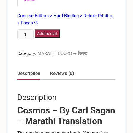
Concise Edition > Hard Binding > Deluxe Printing
> Pages78
कॉसमॉस
Add to cart
-
कार्ल
Category:
MARATHI BOOKS ➜ क्लिक
सागन
(Concise
Marathi
Description
Reviews (0)
Edition)
quantity
Description
Cosmos – By Carl Sagan
– Marathi Translation