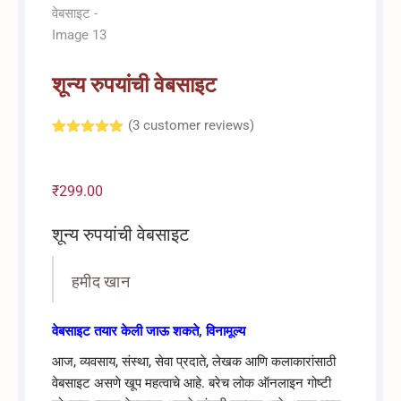
शून्य रुपयांची वेबसाइट
(
3
customer reviews)
Rated
3
5.00
out of 5
based on
customer
₹
299.00
ratings
शून्य रुपयांची वेबसाइट
हमीद खान
वेबसाइट तयार केली जाऊ शकते, विनामूल्य
आज, व्यवसाय, संस्था, सेवा प्रदाते, लेखक आणि कलाकारांसाठी
वेबसाइट असणे खूप महत्वाचे आहे. बरेच लोक ऑनलाइन गोष्टी