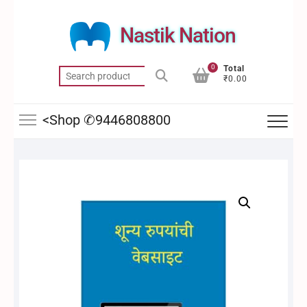
Skip
to
Nastik Nation
content
0
Total
Search
₹0.00
for:
<Shop ✆9446808800