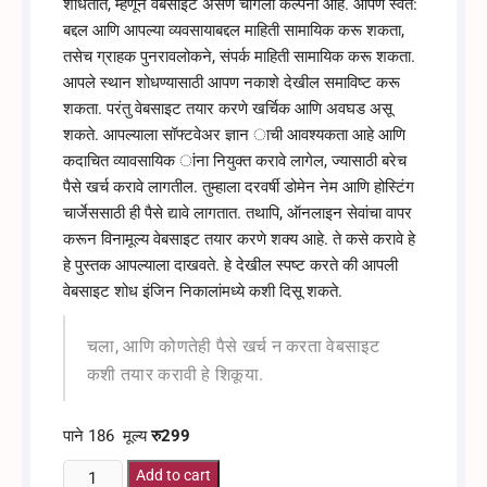
शोधतात, म्हणून वेबसाइट असणे चांगली कल्पना आहे. आपण स्वत:
बद्दल आणि आपल्या व्यवसायाबद्दल माहिती सामायिक करू शकता,
तसेच ग्राहक पुनरावलोकने, संपर्क माहिती सामायिक करू शकता.
आपले स्थान शोधण्यासाठी आपण नकाशे देखील समाविष्ट करू
शकता. परंतु वेबसाइट तयार करणे खर्चिक आणि अवघड असू
शकते. आपल्याला सॉफ्टवेअर ज्ञान ाची आवश्यकता आहे आणि
कदाचित व्यावसायिक ांना नियुक्त करावे लागेल, ज्यासाठी बरेच
पैसे खर्च करावे लागतील. तुम्हाला दरवर्षी डोमेन नेम आणि होस्टिंग
चार्जेससाठी ही पैसे द्यावे लागतात. तथापि, ऑनलाइन सेवांचा वापर
करून विनामूल्य वेबसाइट तयार करणे शक्य आहे. ते कसे करावे हे
हे पुस्तक आपल्याला दाखवते. हे देखील स्पष्ट करते की आपली
वेबसाइट शोध इंजिन निकालांमध्ये कशी दिसू शकते.
चला, आणि कोणतेही पैसे खर्च न करता वेबसाइट
कशी तयार करावी हे शिकूया.
पाने 186 मूल्य
रु2
99
शून्य
Add to cart