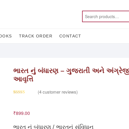
OOKS
TRACK ORDER
CONTACT
ભારત નું બંધારણ – ગુજરાતી અને અંગ્રેજ
આવૃત્તિ
(
4
customer reviews)
Rated
4
5.00
out of 5
based on
customer
₹
899.00
ratings
ભારત નું બંધારણ / ભારતનું સંવિધાન