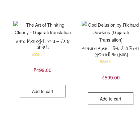
સ્પષ્ટ વિચારવુંની કળા – રોલ્ફ
ડોબેલી
ભગવાન ભ્રમ – રિચાર્ડ ડોકિન્
[ગુજરાતી અનુવાદ]
Rated
5.00
out of 5
Rated
₹
499.00
5.00
out of 5
₹
599.00
Add to cart
Add to cart