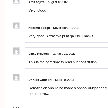
Amit sojitra
–
August 18, 2022
Very. Good
Neelima Badga
–
November 21, 2022
Very good. Attractive print qaulity. Thanks.
Vinay Halvadia
–
January 28, 2023
This is the right time to read our constitution
Dr Alok Ghanchi
–
March 9, 2023
Constitution should be made a school subject only t
for tomorrow.
Add a review