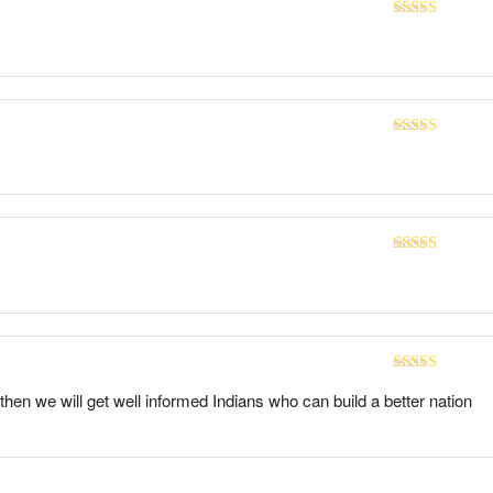
Rated
5
out
of 5
Rated
5
out
of 5
Rated
5
out
of 5
Rated
5
out
hen we will get well informed Indians who can build a better nation
of 5