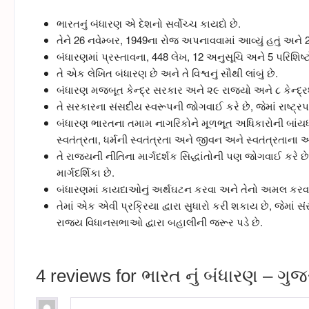
ભારતનું બંધારણ એ દેશનો સર્વોચ્ચ કાયદો છે.
તેને 26 નવેમ્બર, 1949ના રોજ અપનાવવામાં આવ્યું હતું અને
બંધારણમાં પ્રસ્તાવના, 448 લેખ, 12 અનુસૂચિ અને 5 પરિશિષ્ટ
તે એક લેખિત બંધારણ છે અને તે વિશ્વનું સૌથી લાંબું છે.
બંધારણ મજબૂત કેન્દ્ર સરકાર અને ૨૯ રાજ્યો અને ૮ કેન્દ્
તે સરકારના સંસદીય સ્વરૂપની જોગવાઈ કરે છે, જેમાં રાષ્ટ્
બંધારણ ભારતના તમામ નાગરિકોને મૂળભૂત અધિકારોની બાંયધ
સ્વતંત્રતા, ધર્મની સ્વતંત્રતા અને જીવન અને સ્વતંત્રતાના
તે રાજ્યની નીતિના માર્ગદર્શક સિદ્ધાંતોની પણ જોગવાઈ કરે
માર્ગદર્શિકા છે.
બંધારણમાં કાયદાઓનું અર્થઘટન કરવા અને તેનો અમલ કરવા મ
તેમાં એક એવી પ્રક્રિયા દ્વારા સુધારો કરી શકાય છે, જેમાં
રાજ્ય વિધાનસભાઓ દ્વારા બહાલીની જરૂર પડે છે.
4 reviews for
ભારત નું બંધારણ – ગુજ