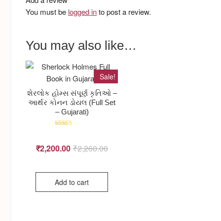
You must be
logged in
to post a review.
You may also like…
Sale!
શેરલોક હોમ્સ સંપૂર્ણ કૃતિઓ –
આર્થર કોનન ડોયલ (Full Set
– Gujarati)
Rated
5.00
out of 5
₹
2,200.00
₹
2,260.00
Original
Current
Add to cart
price
price
was:
is: