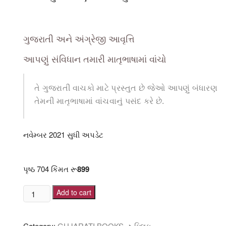
ગુજરાતી અને અંગ્રેજી આવૃત્તિ
આપણું સંવિધાન
તમારી માતૃભાષામાં વાંચો
તે
ગુજરાતી
વાચકો માટે પ્રસ્તુત છે જેઓ આપણું બંધારણ
તેમની માતૃભાષામાં વાંચવાનું પસંદ કરે છે.
નવેમ્બર 2021 સુધી અપડેટ
Constitution of Gujarati / Samvidhan Gujarati
પૃષ્ઠ 704 કિંમત રૂ
899
ભારત
Add to cart
નું
બંધારણ
Category:
GUJARATI BOOKS ➜ ક્લિક