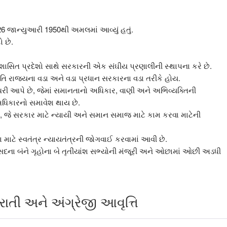
 26 જાન્યુઆરી 1950થી અમલમાં આવ્યું હતું.
ો છે.
રશાસિત પ્રદેશો સાથે સરકારની એક સંઘીય પ્રણાલીની સ્થાપના કરે છે.
રપતિ રાજ્યના વડા અને વડા પ્રધાન સરકારના વડા તરીકે હોય.
રી આપે છે, જેમાં સમાનતાનો અધિકાર, વાણી અને અભિવ્યક્તિની
 અધિકારનો સમાવેશ થાય છે.
 છે, જે સરકાર માટે ન્યાયી અને સમાન સમાજ માટે કામ કરવા માટેની
ાટે સ્વતંત્ર ન્યાયતંત્રની જોગવાઈ કરવામાં આવી છે.
 સંસદના બંને ગૃહોના બે તૃતીયાંશ સભ્યોની મંજૂરી અને ઓછામાં ઓછી અડધી
રાતી અને અંગ્રેજી આવૃત્તિ