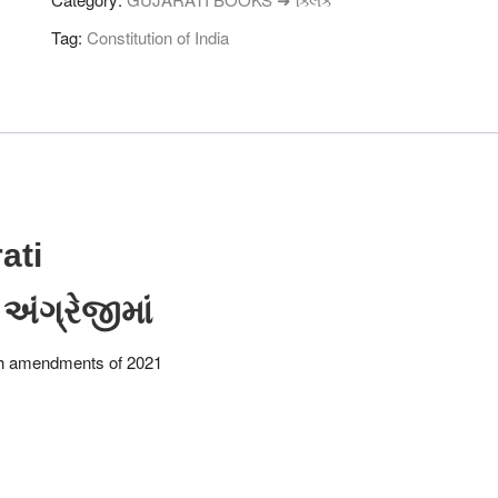
-
ગુજરાતી
Tag:
Constitution of India
અને
અંગ્રેજી
આવૃત્તિ
quantity
ati
અંગ્રેજીમાં
05th amendments of 2021