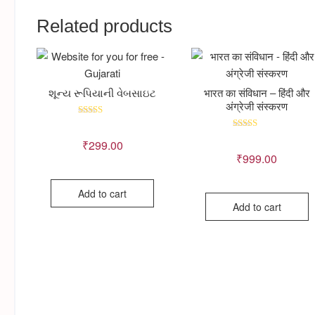
Related products
₹2,260.00.
₹2,200.00.
શૂન્ય રૂપિયાની વેબસાઇટ
भारत का संविधान – हिंदी और
अंग्रेजी संस्करण
Rated
5.00
Rated
out of 5
₹
299.00
5.00
out of 5
₹
999.00
Add to cart
Add to cart