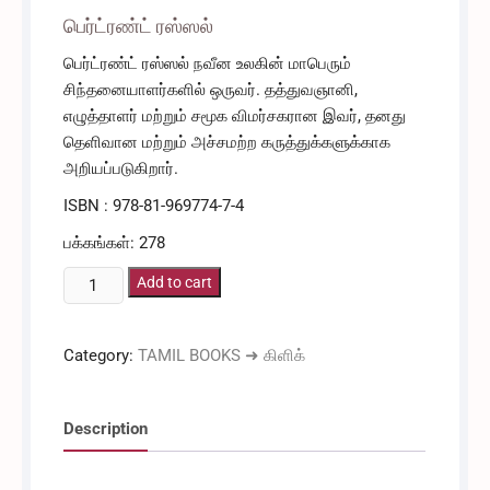
பெர்ட்ரண்ட் ரஸ்ஸல்
பெர்ட்ரண்ட் ரஸ்ஸல் நவீன உலகின் மாபெரும்
சிந்தனையாளர்களில் ஒருவர். தத்துவஞானி,
எழுத்தாளர் மற்றும் சமூக விமர்சகரான இவர், தனது
தெளிவான மற்றும் அச்சமற்ற கருத்துக்களுக்காக
அறியப்படுகிறார்.
ISBN : 978-81-969774-7-4
பக்கங்கள்: 278
நான்
Add to cart
ஏன்
கிறிஸ்தவன்
Category:
TAMIL BOOKS ➜ கிளிக்
அல்ல
-
பெர்ட்ரண்ட்
Description
ரஸ்ஸல்
quantity