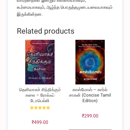
வார்த்தைகள் இன்றும் எளிமையாகவும்,
கூர்மையாகவும், ஆழ்ந்த பொருத்தமுடையவையாகவும்
இருக்கின்றன.
Related products
தெளிவாகச் சிந்திக்கும்
காஸ்மோஸ் – கார்ல்
கலை – ரோல்ஃப்
சாகன் (Concise Tamil
டோபெல்லி
Edition)
Rated
₹
299.00
5.00
out of 5
₹
499.00