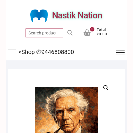
Skip
to
Nastik Nation
content
0
Total
Search
₹0.00
for:
<Shop ✆9446808800