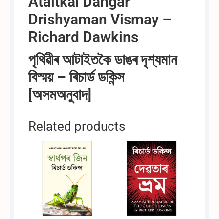
Ataitkai Dangar
Drishyaman Vismay –
Richard Dawkins
পৃথিৱীৰ আটাইতকৈ ডাঙৰ দৃশ্যমান
বিস্ময় – ৰিচাৰ্ড ডকিন্স
[অসমঅনুবাদ]
Related products