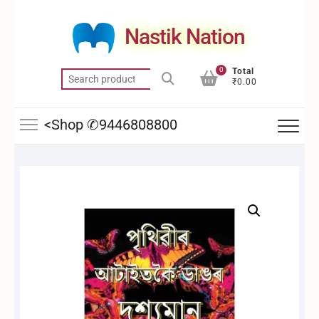
Skip
to
Nastik Nation
content
0
Total
Search
₹0.00
for:
<Shop ✆9446808800