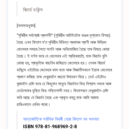
ৰিচাৰ্ড ডকিন্স
[অসমঅনুবাদ]
“পৃথিৱীৰ সৰ্বশ্ৰেষ্ঠ প্ৰদৰ্শনী” (পৃথিৱীৰ আটাইতকৈ ডাঙৰ দৃশ্যমান বিস্ময়)
হৈছে এখন কিতাপ য’ত পৃথিৱীৰ বিভিন্ন প্ৰকাৰৰ প্ৰাণী আৰু উদ্ভিদ
কেনেদৰে সময়ৰ সৈতে সলনি আৰু অভিযোজিত হৈছে তাৰ বিষয়ে কোৱা
হৈছে। ই বৰ্ণনা কৰে যে কেনেদৰে এই প্ৰক্ৰিয়াটো, যাক বিৱৰ্তন বুলি
কোৱা হয়, প্ৰাকৃতিক বাছনিৰ জৰিয়তে কেনেদৰে হয়। লেখক ৰিচাৰ্ড
ডকিন্সে এইটোৱে কেনেদৰে কাম কৰে আৰু বিজ্ঞানীসকলে ইয়াক কেনেদৰে
প্ৰমাণ কৰিছে তাক দেখুৱাবলৈ বহুতো উদাহৰণ দিয়ে। তেওঁ এইটোও
বুজাবলৈ চেষ্টা কৰে যে কিছুমান মানুহে বিৱৰ্তনত কিয় বিশ্বাস নকৰে আৰু
তেওঁলোকৰ যুক্তি কিয় শক্তিশালী নহয়। কিতাপখনে দেখুৱাবলৈ চেষ্টা
কৰি আছে যে বিৱৰ্তন হৈছে এক প্ৰকৃত বস্তু যাক আমি আমাৰ
চাৰিওফালে দেখিব পাৰো।
আন্তৰ্জাতিক সৰ্বাধিক বিক্ৰী হোৱা কিতাপ খন অসমত
ISBN 978-81-968969-2-8