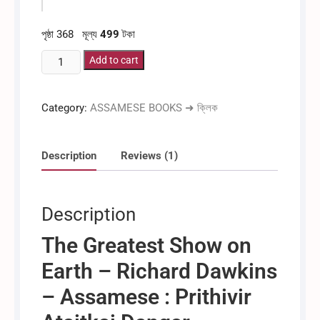
পৃষ্ঠা 368 মূল্য
499
টকা
পৃথিৱীৰ
Add to cart
আটাইতকৈ
ডাঙৰ
Category:
ASSAMESE BOOKS ➜ ক্লিক
দৃশ্যমান
বিস্ময়
-
Description
Reviews (1)
ৰিচাৰ্ড
ডকিন্স
quantity
Description
The Greatest Show on
Earth – Richard Dawkins
– Assamese : Prithivir