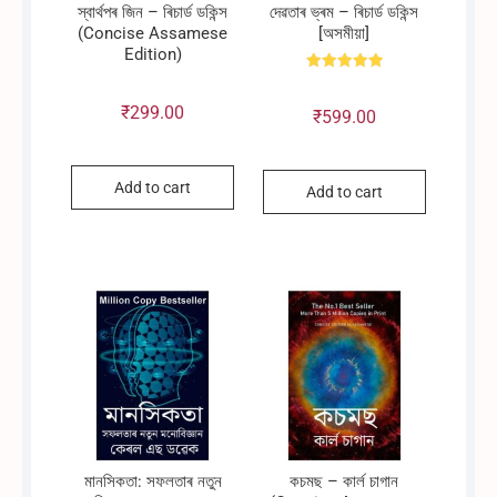
স্বাৰ্থপৰ জিন – ৰিচাৰ্ড ডকিন্স
দেৱতাৰ ভ্ৰম – ৰিচাৰ্ড ডকিন্স
(Concise Assamese
[অসমীয়া]
Edition)
Rated
5.00
out of 5
₹
299.00
₹
599.00
Add to cart
Add to cart
মানসিকতা: সফলতাৰ নতুন
কচমছ – কাৰ্ল চাগান