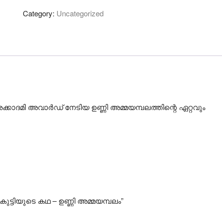
ന്യൂട്ടൻ
Category:
Uncategorized
വളര്ത്തിയ
was:
is:
കുട്ടിയുടെ
കഥ
₹231.00.
₹190.00.
-
ഉണ്ണി
അമ്മയമ്പലം
quantity
കാദമി അവാര്‍ഡ് നേടിയ ഉണ്ണി അമ്മയമ്പലത്തിന്റെ ഏറ്റവും
കുട്ടിയുടെ കഥ – ഉണ്ണി അമ്മയമ്പലം”