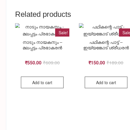
Related products
Sale!
Sale
നാടും നായകനും –
പഥികന്റെ പാട്ട് –
മലപ്പട്ടം പ്രഭാകരൻ
ഇയ്യങ്കോട് ശ്രീധരന്‍
₹
550.00
₹
609.00
Original
Current
₹
150.00
₹
189.00
Ori
Cur
Add to cart
Add to cart
price
price
pri
pri
was:
is:
was
is:
₹609.00.
₹550.00.
₹18
₹15