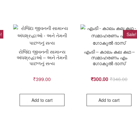
!
Sale!
રોજિંદા જીવનની સામાન્ય
എംടി – കാലം കല കഥ –
અંધશ્રદ્ધાઓ – અને તેમની
സമാഹരണം എം
પાછળનું સત્ય
ഗോകുൽ ദാസ്
ginal
rent
₹
399.00
₹
300.00
₹
346.00
Origi
Curr
ce
ce
Add to cart
Add to cart
price
price
:
was:
is:
9.00.
0.00.