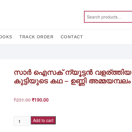
OOKS
TRACK ORDER
CONTACT
സാർ ഐസക് ന്യൂട്ടൻ വളര്ത്തിയ
കുട്ടിയുടെ കഥ – ഉണ്ണി അമ്മയമ്പലം
₹
231.00
Original
₹
190.00
Current
സാർ
price
price
Add to cart
ഐസക്