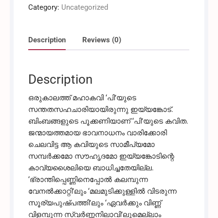
Category:
Uncategorized
ഇയ്യങ്കോട്
was:
is:
ശ്രീധരന്‍
quantity
Description
Reviews (0)
₹189.00.
₹150.00.
Description
ഒരുകാലത്ത് മഹാകവി ‘പി’യുടെ
സന്തതസഹചാരിയായിരുന്നു ഇയ്യങ്കോട്.
ബിംബങ്ങളുടെ പൂക്കണിയാണ് ‘പി’യുടെ കവിത.
ജന്മായത്തമായ ഭാവനാധനം വാരിക്കോരി
ചെലവിട്ട ആ കവിയുടെ സാമീപ്യമോ
സമ്പര്‍ക്കമോ സൗഹൃദമോ ഇയ്യങ്കോടിന്റെ
കാവ്യശൈലിയെ ബാധിച്ചതേയില്ല.
‘ഭ്രാന്തിപ്പെണ്ണിനെപ്പോല്‍ കലമ്പുന്ന
വേനല്‍ക്കാറ്റി’ലും ‘മലമുടിക്കുള്ളില്‍ വിടരുന്ന
സൂര്യപുഷ്പത്തി’ലും ‘ഏവര്‍ക്കും വിണ്ണ്
വിളമ്പുന്ന സ്വര്‍ണ്ണനിലാവി’ലുമെല്ലാം