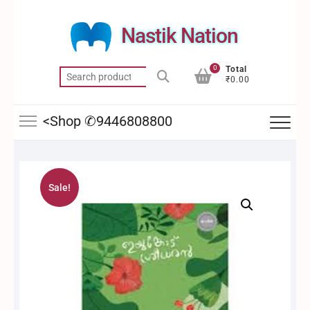
Skip
to
Nastik Nation
content
0
Total
Search
₹0.00
for:
<Shop ✆9446808800
Sale!