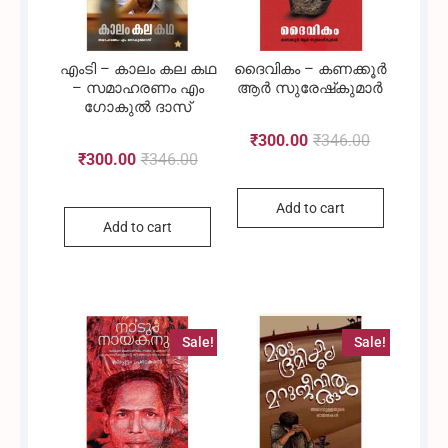
എംടി – കാലം കല കഥ
ദൈവികം – കണക്കൂര്‍
– സമാഹരണം എം
ആര്‍ സുരേഷ്‌കുമാര്‍
ഗോകുൽ ദാസ്
₹
300.00
₹
346.00
Original
Current
₹
300.00
₹
346.00
Original
Current
Add to cart
price
price
Add to cart
price
price
was:
is:
was:
is:
Sale!
Sale!
₹346.00.
₹300.00.
₹346.00.
₹300.00.