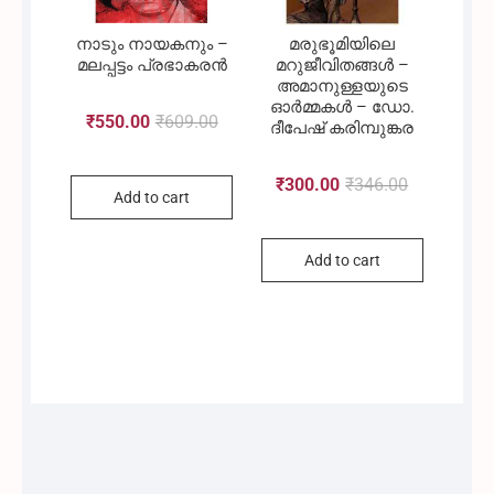
നാടും നായകനും –
മരുഭൂമിയിലെ
മലപ്പട്ടം പ്രഭാകരൻ
മറുജീവിതങ്ങൾ –
അമാനുള്ളയുടെ
ഓർമ്മകൾ – ഡോ.
₹
550.00
₹
609.00
Original
Current
ദീപേഷ് കരിമ്പുങ്കര
₹
300.00
₹
346.00
Original
Current
Add to cart
price
price
Add to cart
price
price
was:
is:
was:
is:
₹609.00.
₹550.00.
₹346.00.
₹300.00.