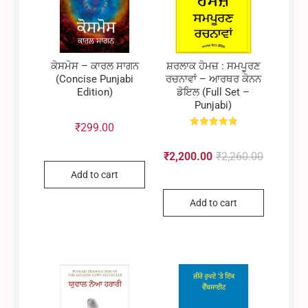
ਕੋਸਮੋਸ – ਕਾਰਲ ਸਾਗਨ
ਸ਼ਰਲਾਕ ਹੋਮਜ਼ : ਸਮਪੂਰਣ
(Concise Punjabi
ਰਚਨਾਵਾਂ – ਆਰਥਰ ਕੋਨਨ
Edition)
ਡੋਇਲ (Full Set –
Punjabi)
₹
299.00
Rated
5.00
out of 5
₹
2,200.00
₹
2,260.00
Original
Current
Add to cart
Add to cart
price
price
was:
is:
₹2,260.00
₹2,200.00