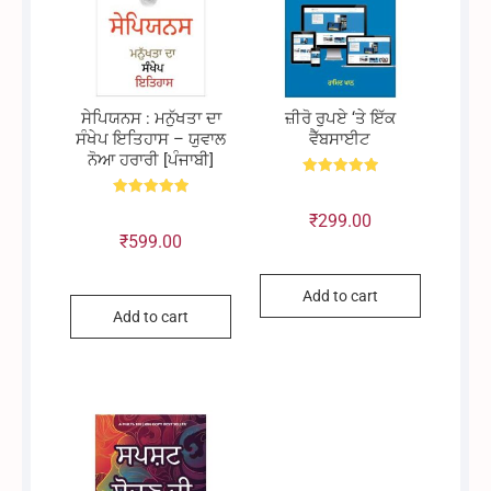
ਸੇਪਿਯਨਸ : ਮਨੁੱਖਤਾ ਦਾ
ਜ਼ੀਰੋ ਰੁਪਏ ‘ਤੇ ਇੱਕ
ਸੰਖੇਪ ਇਤਿਹਾਸ – ਯੁਵਾਲ
ਵੈੱਬਸਾਈਟ
ਨੋਆ ਹਰਾਰੀ [ਪੰਜਾਬੀ]
Rated
5.00
Rated
out of 5
₹
299.00
5.00
out of 5
₹
599.00
Add to cart
Add to cart