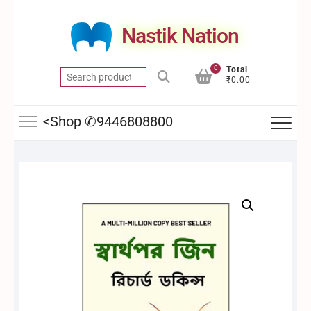
Skip
to
Nastik Nation
content
0
Total
Search
₹0.00
for:
<Shop ✆9446808800