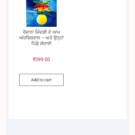
ਰੋਜ਼ਾਨਾ ਜ਼ਿੰਦਗੀ ਦੇ ਆਮ
ਅੰਧਵਿਸ਼ਵਾਸ – ਅਤੇ ਉਨ੍ਹਾਂ
ਪਿੱਛੇ ਸੱਚਾਈ
₹
399.00
Add to cart