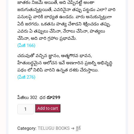
జాతకం నిజమే అయితే, అది చెప్పినట్టే అంతా
జరుగుతున్నట్లయితే, ఎవరినైనా తప్పు పట్టడం ఎలా? వారి
పనులపై వారికి బాధ్యత ఉండదు. వారు అనుకున్నట్లుగా
ఏదీ జరగదు. ఒకతను హత్య చేశాడని శిక్షించడం తప్పు.
ఎవరు ఏ తప్పులు చేసినా, నేరాలు చేసినా, హత్యలు
చేసినా, అది వారి గ్రహాల ప్రభావమే.
(పేజీ 166)
చదువుతో వచ్చిన జ్ఞానం, ఆత్మగౌరవ భావన,
హేతుబద్ధమైన ఆలోచన ఇవే అణగారిన ప్రజల్ని అభివృద్ధి
పథం లో నిలిపి వారిని ఉన్నత దశకు చేరుస్తాయి.
(పేజీ 276)
Veere Periyar / Periyar
పేజీలు 302 ధర
రూ
299
పెరియార్
Add to cart
quantity
Category:
TELUGU BOOKS ➜ క్లిక్