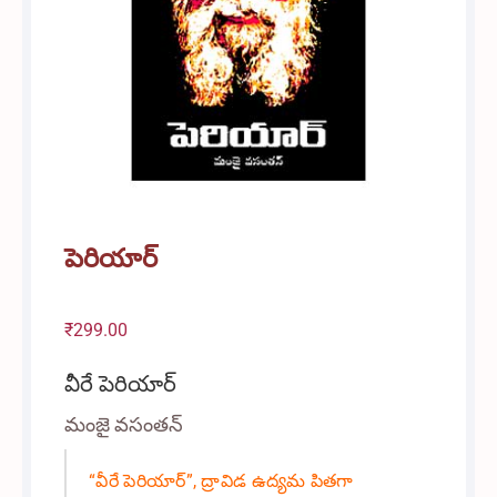
పెరియార్
₹
299.00
వీరే పెరియార్
మంజై వసంతన్
“వీరే పెరియార్”, ద్రావిడ ఉద్యమ పితగా