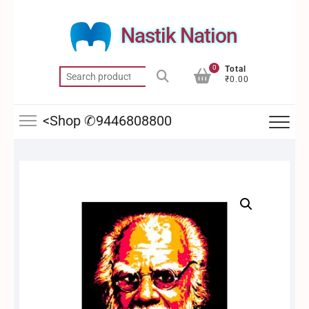
Skip
to
Nastik Nation
content
0
Total
Search
₹0.00
for:
<Shop ✆9446808800