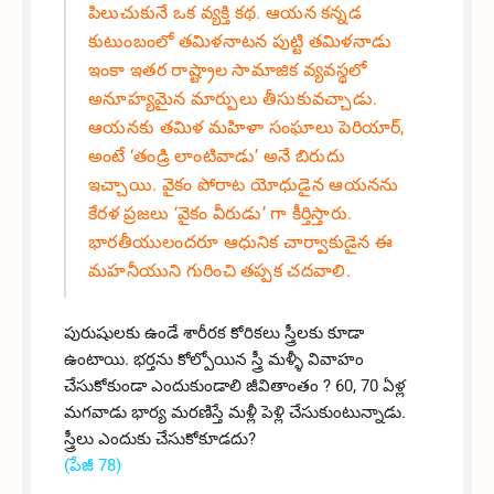
పిలుచుకునే ఒక వ్యక్తి కథ. ఆయన కన్నడ
కుటుంబంలో తమిళనాటన పుట్టి తమిళనాడు
ఇంకా ఇతర రాష్ట్రాల సామాజిక వ్యవస్థలో
అనూహ్యమైన మార్పులు తీసుకువచ్చాడు.
ఆయనకు తమిళ మహిళా సంఘాలు పెరియార్,
అంటే ‘తండ్రి లాంటివాడు’ అనే బిరుదు
ఇచ్చాయి. వైకం పోరాట యోధుడైన ఆయనను
కేరళ ప్రజలు ‘వైకం వీరుడు’ గా కీర్తిస్తారు.
భారతీయులందరూ ఆధునిక చార్వాకుడైన ఈ
మహనీయుని గురించి తప్పక చదవాలి.
పురుషులకు ఉండే శారీరక కోరికలు స్త్రీలకు కూడా
ఉంటాయి. భర్తను కోల్పోయిన స్త్రీ మళ్ళీ వివాహం
చేసుకోకుండా ఎందుకుండాలి జీవితాంతం ? 60, 70 ఏళ్ల
మగవాడు భార్య మరణిస్తే మళ్లీ పెళ్లి చేసుకుంటున్నాడు.
స్త్రీలు ఎందుకు చేసుకోకూడదు?
(పేజీ 78)