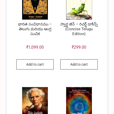
భారత సంవిధానము –
స్వార్థ జీన్ – రిచర్డ్ డాకిన్స్
తెలుగు మరియు ఆంగ్ల
(Concise Telugu
సంచిక
Edition)
₹
1,099.00
₹
299.00
Add to cart
Add to cart