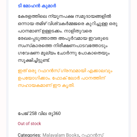
ടി മോഹൻ കുമാർ
കേരളത്തിലെ ന്യൂനപക്ഷ സമുദായങ്ങളിൽ
ഒന്നായ തമിഴ് വിശ്വകർമ്മജരെ കുറിച്ചുള്ള ഒരു
പഠനമാണ് ഉള്ളടക്കം. നാളിതുവരെ
രേഖപ്പെടുത്താത്ത അപൂർവമായ ഇവരുടെ
സംസ്‌കാരത്തെ നിരീക്ഷണപാടവത്തോടും
ഗവേഷണ മൂല്യം ചോർന്നു പോകാതെയും
സൂക്ഷിച്ചിട്ടുണ്ട്.
ഇത് ഒരു റഫറൻസ് ഗ്രന്ഥമായി എക്കാലവും
ഉപയോഗിക്കാം. ഫോക് ലോർ പഠനത്തിന്
സഹായകമാണ് ഈ കൃതി.
T Mohan Kumar Keralathile Thamizh
Visvakarmajar / Viswakarma / Visvakarma
പേജ് 258 വില രൂ360
Out of stock
Categories:
Malayalam Books
,
റഫറൻസ്‌