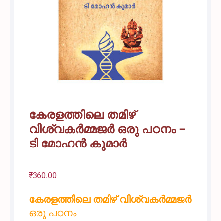
കേരളത്തിലെ തമിഴ്
വിശ്വകർമ്മജർ ഒരു പഠനം –
ടി മോഹൻ കുമാർ
₹
360.00
കേരളത്തിലെ തമിഴ് വിശ്വകർമ്മജർ
ഒരു പഠനം