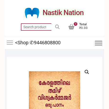
Skip
to
Nastik Nation
content
0
Total
Search
₹0.00
for:
<Shop ✆9446808800