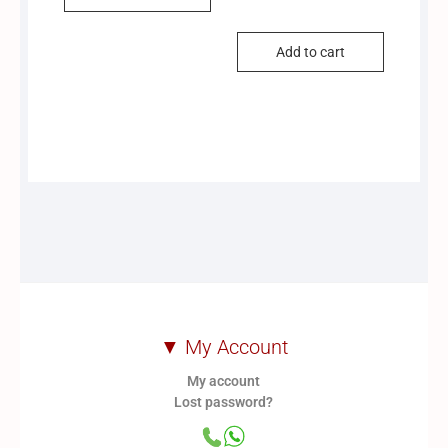
Add to cart
was:
is:
₹170.00.
₹155.00.
▼ My Account
My account
Lost password?