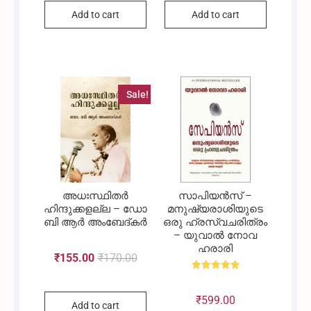
Add to cart
Add to cart
price
price
price
price
was:
is:
was:
is:
Sale!
₹525.00.
₹470.00.
₹195.00.
₹165.00.
അധഃസ്ഥിതർ
സാപിയൻസ് –
ഹിന്ദുക്കളല്ല – ഡോ
മനുഷ്യരാശിയുടെ
ബി ആർ അംബേദ്കർ
ഒരു ഹ്രസ്വചരിത്രം
– യുവാൽ നോവ
ഹരാരി
₹
155.00
₹
170.00
Original
Current
Rated
4.91
out of 5
₹
599.00
Add to cart
price
price