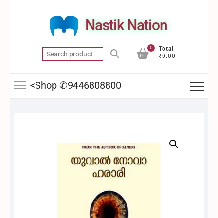
Skip
to
Nastik Nation
content
0
Total
Search
₹0.00
for:
<Shop ✆9446808800