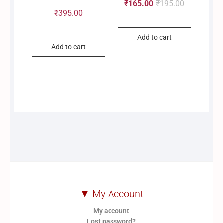
₹
165.00
₹
195.00
Original
Current
3.00
out of
₹
395.00
5
Add to cart
price
price
Add to cart
was:
is:
₹195.00.
₹165.00.
▼ My Account
My account
Lost password?