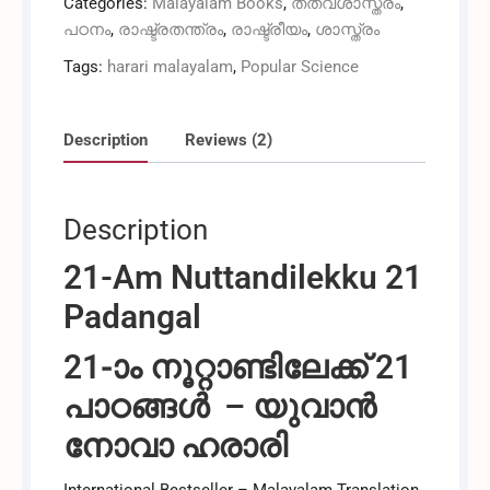
Categories:
Malayalam Books
,
തത്വശാസ്ത്രം
,
പാഠങ്ങൾ
പഠനം
,
രാഷ്ട്രതന്ത്രം
,
രാഷ്ട്രീയം
,
ശാസ്ത്രം
-
യുവാൽ
Tags:
harari malayalam
,
Popular Science
നോവ
ഹരാരി
quantity
Description
Reviews (2)
Description
21-Am Nuttandilekku 21
Padangal
21-ാം നൂറ്റാണ്ടിലേക്ക് 21
പാഠങ്ങൾ –
യുവാൻ
നോവാ ഹരാരി
International Bestseller – Malayalam Translation