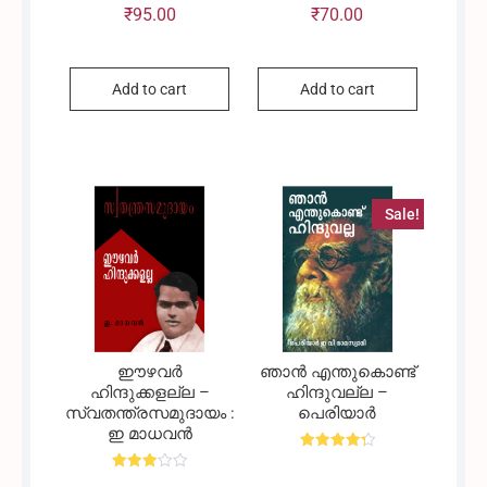
₹
95.00
₹
70.00
Add to cart
Add to cart
Sale!
ഈഴവർ
ഞാൻ എന്തുകൊണ്ട്
ഹിന്ദുക്കളല്ല –
ഹിന്ദുവല്ല –
സ്വതന്ത്രസമുദായം :
പെരിയാർ
ഇ മാധവൻ
Rated
4.33
Rated
out of 5