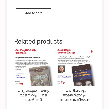
Add to cart
Related products
ഒരു നഷ്ടജനതയും
പെരിയാറും
രാജ്യവും – ജെ
അബേദ്ക്കറും –
ഡാർവിൻ
ഡോ.കെ.വീരമണി