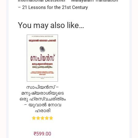
– 21 Lessons for the 21st Century
You may also like…
സാപിയൻസ് –
മനുഷ്യരാശിയുടെ
ഒരു ഹ്രസ്വചരിത്രം
– യുവാൽ നോവ
ഹരാരി
Rated
4.91
out of 5
₹
599.00