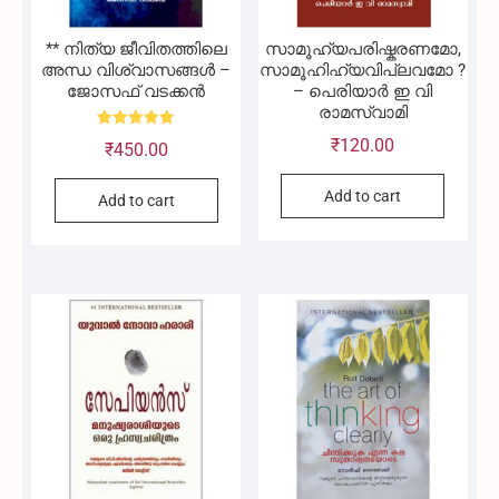
** നിത്യ ജീവിതത്തിലെ
സാമൂഹ്യപരിഷ്കരണമോ,
അന്ധ വിശ്വാസങ്ങൾ –
സാമൂഹിഹ്യവിപ്ലവമോ ?
ജോസഫ് വടക്കൻ
– പെരിയാർ ഇ വി
രാമസ്വാമി
Rated
₹
120.00
₹
450.00
4.86
out of 5
Add to cart
Add to cart