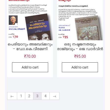
പെരിയാറും അബേദ്ക്കറും
ഒരു നഷ്ടജനതയും
– ഡോ.കെ.വീരമണി
രാജ്യവും – ജെ ഡാർവിൻ
₹
70.00
₹
95.00
Add to cart
Add to cart
←
1
2
3
4
→