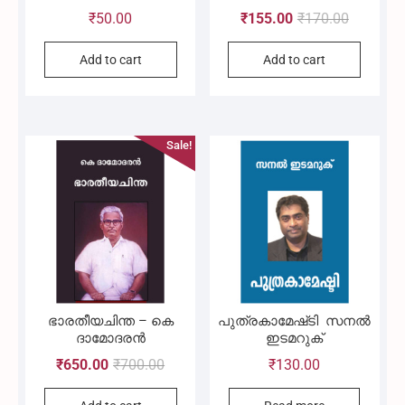
Original
Current
₹
50.00
₹
155.00
₹
170.00
price
price
Add to cart
Add to cart
was:
is:
₹170.00.
₹155.00.
Sale!
ഭാരതീയചിന്ത – കെ
പുത്രകാമേഷ്‌ടി സനൽ
ദാമോദരൻ
ഇടമറുക്
Original
Current
₹
650.00
₹
700.00
₹
130.00
price
price