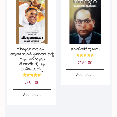
വിശുദ്ധ നരകം –
ജാതിനിർമൂലനം
ആത്മസമർപ്പണത്തിന്റെ
യും പരിശുദ്ധ
Rated
₹
150.00
5.00
ഭ്രാന്തിന്റെയും
out of 5
ഓർമക്കുറിപ്പ്
Add to cart
Rated
₹
499.00
5.00
out of 5
Add to cart