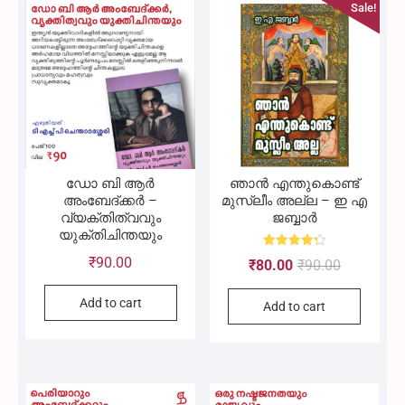
Sale!
ഡോ ബി ആർ
ഞാൻ എന്തുകൊണ്ട്
അംബേദ്ക്കർ –
മുസ്ലീം അല്ല – ഇ എ
വ്യക്തിത്വവും
ജബ്ബാർ
യുക്തിചിന്തയും
Rated
₹
90.00
Original
Current
₹
80.00
₹
90.00
4.33
out of 5
price
price
Add to cart
Add to cart
was:
is:
₹90.00.
₹80.00.