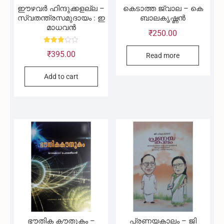
ഈഴവർ ഹിന്ദുക്കളല്ല –
കെടാത്ത ജ്വാല – കെ
സ്വതന്ത്രസമുദായം : ഇ
ബാലകൃഷ്ണൻ
മാധവൻ
₹
250.00
Rated
₹
395.00
3.00
Read more
out of
5
Add to cart
ഭൗതിക കൗതുകം –
പ്രണയകാലം – ജി