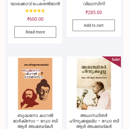
യാക്കൊവ് പെരെൽമാൻ
വിലാസിനി
₹
285.00
Rated
₹
600.00
4.73
out of 5
Add to cart
Read more
Sale!
ബുദ്ധനോ കാറൽ
അധഃസ്ഥിതർ
മാർക്‌സോ – ഡോ ബി
ഹിന്ദുക്കളല്ല – ഡോ ബി
ആർ അംബേദ്കർ
ആർ അംബേദ്കർ