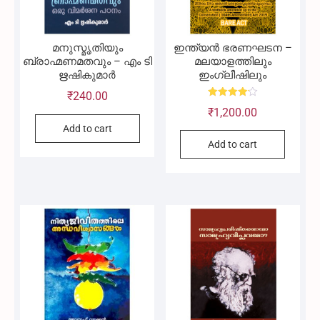
മനുസ്മൃതിയും
ഇന്ത്യൻ ഭരണഘടന –
ബ്രാഹ്മണമതവും – എം ടി
മലയാളത്തിലും
ഋഷികുമാർ
ഇംഗ്ലീഷിലും
₹
240.00
Rated
₹
1,200.00
4.20
out of 5
Add to cart
Add to cart