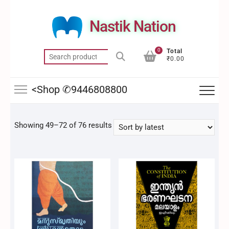
Skip
to
Nastik Nation
content
0
Total
Search
₹0.00
for:
<Shop ✆9446808800
Sorted
Showing 49–72 of 76 results
by
latest