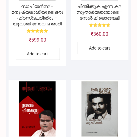
സാപിയൻസ് –
ചിന്തിക്കുക എന്ന കല
മനുഷ്യരാശിയുടെ ഒരു
സുതാര്യതയോടെ –
ഹ്രസ്വചരിത്രം –
റോൾഫ് ദൊബേലി
യുവാൽ നോവ ഹരാരി
Rated
₹
360.00
5.00
Rated
out of 5
₹
599.00
4.91
out of 5
Add to cart
Add to cart