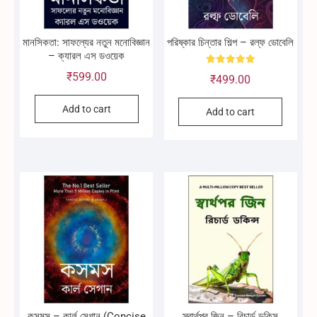
মানসিকতা: সাফল্যের নতুন মনোবিজ্ঞান
পরিষ্কার চিন্তার শিল্প – রল্ফ ডোবেলি
– ক্যারল এস ডওয়েক
Rated
₹
599.00
₹
499.00
5.00
out of 5
Add to cart
Add to cart
কসমস – কার্ল সেগান (Concise
স্বার্থপর জিন – রিচার্ড ডকিন্স