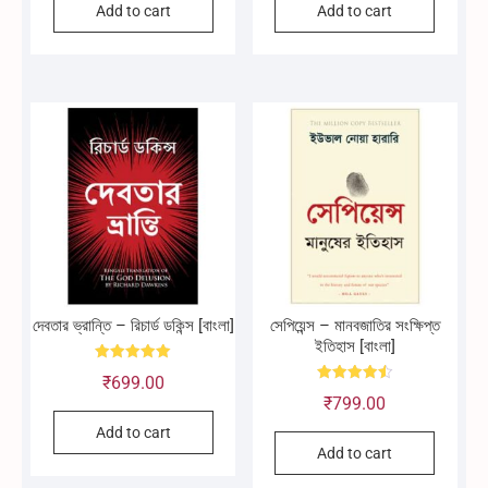
Add to cart
Add to cart
was:
is:
₹2,260.00.
₹2,200.00.
দেবতার ভ্রান্তি – রিচার্ড ডকিন্স [বাংলা]
সেপিয়েন্স – মানবজাতির সংক্ষিপ্ত
ইতিহাস [বাংলা]
Rated
₹
699.00
5.00
Rated
out of 5
₹
799.00
4.50
out of 5
Add to cart
Add to cart