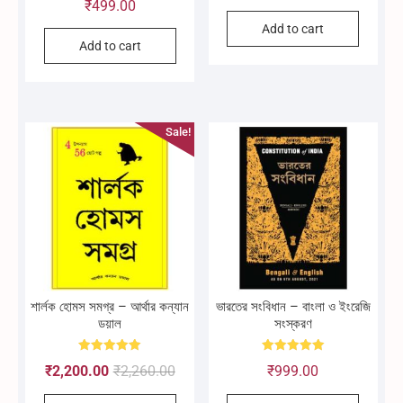
out of 5
₹
499.00
5.00
out of 5
Add to cart
Add to cart
Sale!
শার্লক হোমস সমগ্র – আর্থার কন্যান
ভারতের সংবিধান – বাংলা ও ইংরেজি
ডয়াল
সংস্করণ
Rated
Rated
Original
Current
₹
2,200.00
₹
2,260.00
₹
999.00
5.00
5.00
out of 5
out of 5
price
price